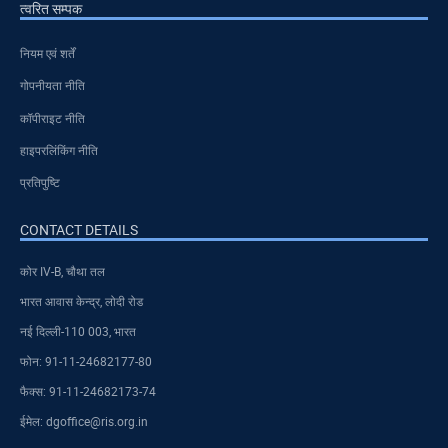
त्वरित सम्पक
नियम एवं शर्तें
गोपनीयता नीति
कॉपीराइट नीति
हाइपरलिंकिंग नीति
प्रतिपुष्टि
CONTACT DETAILS
कोर IV-B, चौथा तल
भारत आवास केन्द्र, लोदी रोड
नई दिल्ली-110 003, भारत
फोन: 91-11-24682177-80
फैक्स: 91-11-24682173-74
ईमेल: dgoffice@ris.org.in