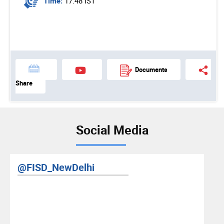
Time:
17:48 IST
Documents
Share
Social Media
@FISD_NewDelhi