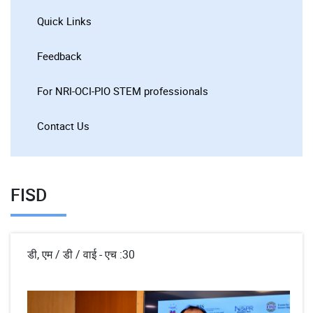
Quick Links
Feedback
For NRI-OCI-PIO STEM professionals
Contact Us
FISD
डी, एम / डी / वाई - एच :30